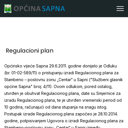
Regulacioni plan
Općinsko vijeće Sapna 29.6.2011. godine donijelo je Odluku
(br. 01-02-589/11) o pristupanju izradi Regulacionog plana za
Stambeno – poslovnu zonu „Centar“ u Sapni ("Službeni glasnik
općine Sapna" broj: 4/11). Ovom odlukom, pored ostalog,
utvrđen je obuhvat Regulacionog plana, date su Smjernice za
izradu Regulacionog plana, te je utvrđen vremenski period od
10 godina, računajući od dana stupanja na snagu istog.
Postupak izrade Regulacionog plana započeo je 28.10.2014.
godine, potpisivanjem Ugovora o izradi Regulacionog plana za
Stambeno–poslovnu zonu „Centar“ u Sapni između