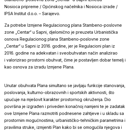
Nosioca pripreme / Općinskog načelnika i Nosioca izrade /
IPSA Institut d.o.o. – Sarajevo.
Za potrebe Izmjene Regulacionog plana Stambeno-poslovne
zone „Centar“ u Sapni, djelomično je preuzeta Urbanistička
osnova Regulacionog plana Stambeno-poslovne zone
„Centar“ u Sapni iz 2016. godine, jer je Regulacioni plan iz
2016. godine na adekvatan i sveobuhvatan način analizirao
i valorizirao prostorni obuhvat, čime je postavljen dobar temelj i
kao osnova za izradu Izmjene Plana.
Unutar obuhvata Plana simultano se javljaju funkcije stanovanja,
poslovanja, kulturno-obrazovnih i sportskih aktivnosti, što
upućuje na mješovit karakter prostornog okruženja. Dio
površina je izgrađen i priveden konačnoj namjeni te je zadatak
ove Izmjene Plana razmotriti podnesene zahtjeve i u skladu sa
prostornim mogućnostima, urbanističko-tehničkim parametrima i
pravilima struke, izmjeniti Plan kako bi se omogućila njegova i